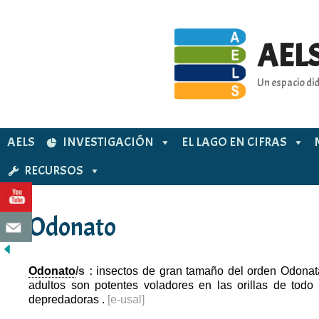
Saltar
al
contenido
AELS
Un espacio did
AELS
INVESTIGACIÓN
EL LAGO EN CIFRAS
RECURSOS
Odonato
Odonato
/s :
insectos de gran tamaño del orden Odonat
adultos son potentes voladores en las orillas de todo 
depredadoras .
[e-usal]