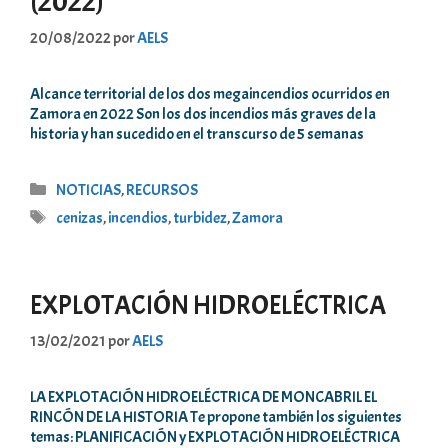
(2022)
20/08/2022
por
AELS
Alcance territorial de los dos megaincendios ocurridos en
Zamora en 2022 Son los dos incendios más graves de la
historia y han sucedido en el transcurso de 5 semanas
Categorías
NOTICIAS
,
RECURSOS
Etiquetas
cenizas
,
incendios
,
turbidez
,
Zamora
EXPLOTACIÓN HIDROELÉCTRICA
13/02/2021
por
AELS
LA EXPLOTACIÓN HIDROELÉCTRICA DE MONCABRIL EL
RINCÓN DE LA HISTORIA Te propone también los siguientes
temas: PLANIFICACIÓN y EXPLOTACIÓN HIDROELÉCTRICA