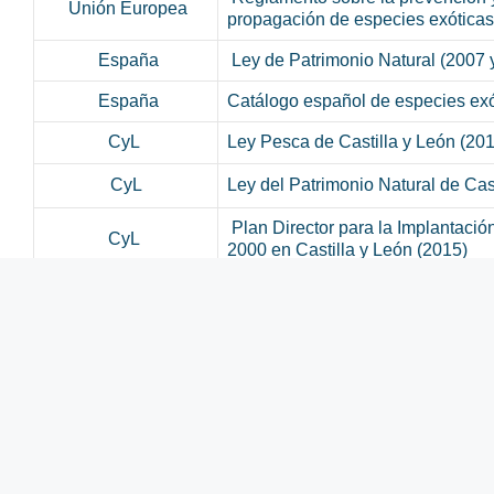
Unión Europea
propagación de especies exóticas
España
Ley de Patrimonio Natural (2007 
España
Catálogo español de especies exó
CyL
Ley Pesca de Castilla y León (20
CyL
Ley del Patrimonio Natural de Cas
Plan Director para la Implantació
CyL
2000 en Castilla y León (2015)
Organismos de investigación integrantes del
Programa Bianual Intensivo
Organ
Centro de Estudios Hidrográfico