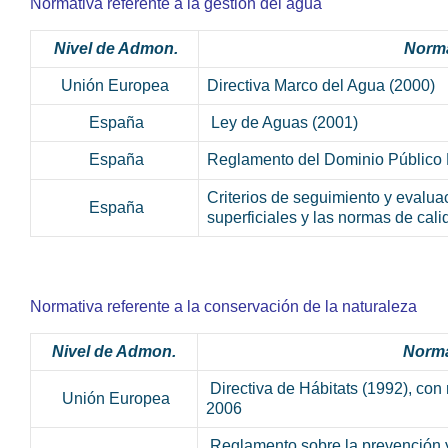
Normativa referente a la gestión del agua
Nivel de Admon.
Norma
Unión Europea
Directiva Marco del Agua (2000)
España
Ley de Aguas (2001)
España
Reglamento del Dominio Público 
Criterios de seguimiento y evalua
España
superficiales y las normas de cal
Normativa referente a la conservación de la naturaleza
Nivel de Admon.
Norma
Directiva de Hábitats (1992), con
Unión Europea
2006
Reglamento sobre la prevención y 