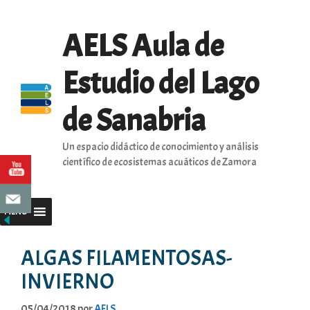
Saltar
al
AELS Aula de
contenido
Estudio del Lago
de Sanabria
Un espacio didáctico de conocimiento y análisis
científico de ecosistemas acuáticos de Zamora
MENU
ALGAS FILAMENTOSAS-
INVIERNO
05/04/2018
por
AELS