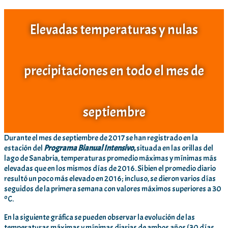
Elevadas temperaturas y nulas
precipitaciones en todo el mes de
septiembre
Durante el mes de septiembre de 2017 se han registrado en la
estación del
Programa Bianual Intensivo
,
situada en las orillas del
lago de Sanabria, temperaturas promedio máximas y mínimas más
elevadas que en los mismos días de 2016. Si bien el promedio diario
resultó un poco más elevado en 2016; incluso, se dieron varios días
seguidos de la primera semana con valores máximos superiores a 30
ºC.
En la siguiente gráfica se pueden observar la evolución de las
temperaturas máximas y mínimas diarias de ambos años (30 días,