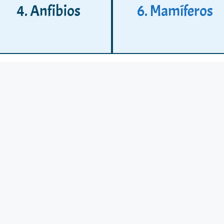
4. Anfibios
6. Mamíferos
 Y ANUROS –
incluye únicamente una selección de taxones.
Todas las fotografías son 