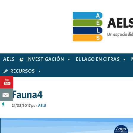
Saltar
al
contenido
AELS
Un espacio did
AELS
INVESTIGACIÓN
EL LAGO EN CIFRAS
RECURSOS
Fauna4
21/03/2017
por
AELS