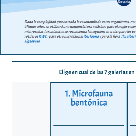
Dada la complejidad que entraña la taxonomía de estos organismos, mu
últimos años, se utilizará una nomenclatura «clásica» para el mejor reco
más reseñas taxonómicas se recomienda las siguientes webs: para los pr
rotíferos
RWC
; para otra microfauna:
iberfauna
; para la flora
floraiberi
algaebase
Elige en cual de las 7 galerías e
1. Microfauna
bentónica