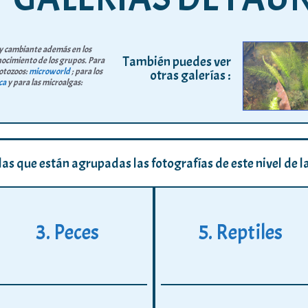
y cambiante además en los
También puedes ver
nocimiento de los grupos. Para
otozoos:
microworld
; para los
otras galerías :
ca
y para las microalgas:
n las que están agrupadas las fotografías de este nivel de 
3. Peces
5. Reptiles