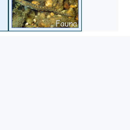
propiedad de AELS bajo licencia Creative Commons BY NC ND.
Se listan algunos taxones que se consideran interesantes.