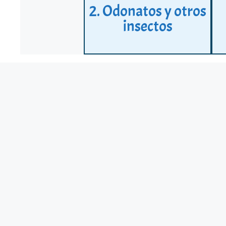
2. Odonatos y otros
insectos
4. ANFIBIOS – URODELOS
Se 
Ranas y sapos (ANUROS)
Rana iberica
Boulenger, 1879
La rana patilarga es exigente con la calidad
del hábitat en que se desarrolla, tanto en el
estadio larvario como los adultos. Necesita
aguas frías y ácidas, bien oxigenadas y