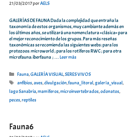
21/03/2017
por
AELS
GALERÍAS DE FAUNA Dada la complejidad que entraña la
taxonomía de estos organismos, muy cambiante además en
los últimos años, se utilizará una nomenclatura «clásica» para
el mejor reconocimiento de los grupos. Para más reseñas
taxonómicas se recomienda las siguientes webs: para los
protozoos: microworld ; para los rotíferos RWC ; para otra
microfauna: iberfauna ; …
Leer más
Categorías
Fauna
,
GALERÍA VISUAL
,
SERES VIVOS
Etiquetas
anfibios
,
aves
,
divulgación
,
fauna_litoral
,
galería_visual
,
lago Sanabria
,
mamíferos
,
microinvertebrados
,
odonatos
,
peces
,
reptiles
Fauna6