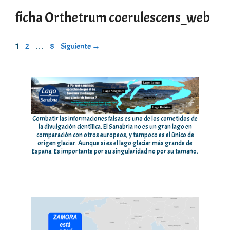
ficha Orthetrum coerulescens_web
Página
Página
Página
1
2
…
8
Siguiente
→
Combatir las informaciones falsas es uno de los cometidos de
la divulgación científica. El Sanabria no es un gran lago en
comparación con otros europeos, y tampoco es el único de
origen glaciar. Aunque sí es el lago glaciar más grande de
España. Es importante por su singularidad no por su tamaño.