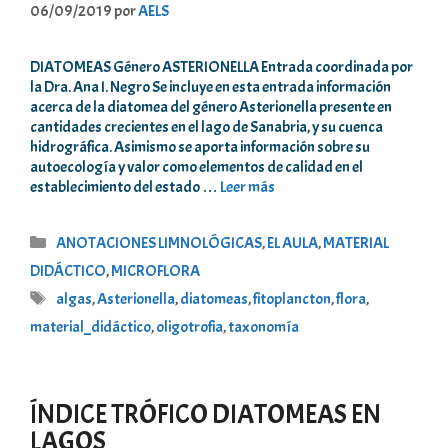
06/09/2019
por
AELS
DIATOMEAS Género ASTERIONELLA Entrada coordinada por
la Dra. Ana I. Negro Se incluye en esta entrada información
acerca de la diatomea del género Asterionella presente en
cantidades crecientes en el lago de Sanabria, y su cuenca
hidrográfica. Asimismo se aporta información sobre su
autoecología y valor como elementos de calidad en el
establecimiento del estado …
Leer más
Categorías
ANOTACIONES LIMNOLÓGICAS
,
EL AULA
,
MATERIAL
DIDÁCTICO
,
MICROFLORA
Etiquetas
algas
,
Asterionella
,
diatomeas
,
fitoplancton
,
flora
,
material_didáctico
,
oligotrofia
,
taxonomía
ÍNDICE TRÓFICO DIATOMEAS EN
LAGOS