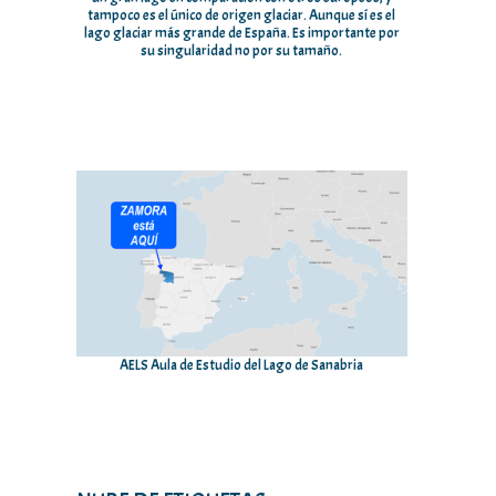
tampoco es el único de origen glaciar. Aunque sí es el
lago glaciar más grande de España. Es importante por
su singularidad no por su tamaño.
AELS Aula de Estudio del Lago de Sanabria