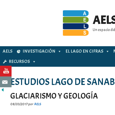
Saltar
al
contenido
AELS
Un espacio did
AELS
INVESTIGACIÓN
EL LAGO EN CIFRAS
RECURSOS
ESTUDIOS LAGO DE SANAB
GLACIARISMO Y GEOLOGÍA
08/03/2017
por
AELS