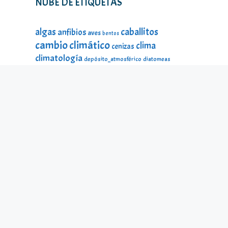
NUBE DE ETIQUETAS
caballitos
algas
anfibios
aves
bentos
cambio climático
clima
cenizas
climatología
depósito_atmosférico
diatomeas
divulgación
DMA
ecología
estado_ecológico
fauna
fauna
estado_ecológico
fauna_litoral
fitoplancton
flora
litoral
galería_visual
incendios
historia
impacto
lagos
lago Sanabria
lago de Sanabria
limnología
lagunas
macroinvertebrados
mamíferos
material_didáctico
microalgas
odonatos
microinvertebrados
montañas
ninfas
peces
protección ambiental
reptiles
seres
temperatura
microscópicos
Sierra Segundera
turberas