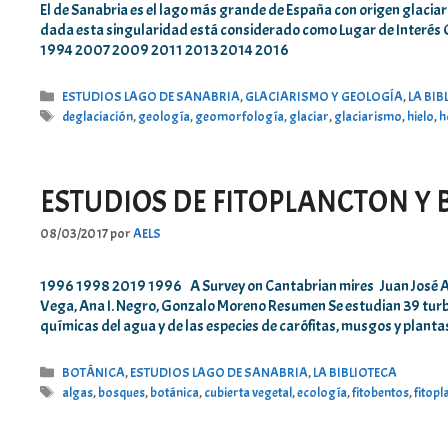
El de Sanabria es el lago más grande de España con origen glaciar 
dada esta singularidad está considerado como Lugar de Interés Ge
1994 2007 2009 2011 2013 2014 2016
Categorías
ESTUDIOS LAGO DE SANABRIA
,
GLACIARISMO Y GEOLOGÍA
,
LA BIB
Etiquetas
deglaciación
,
geología
,
geomorfología
,
glaciar
,
glaciarismo
,
hielo
,
h
ESTUDIOS DE FITOPLANCTON Y
08/03/2017
por
AELS
1996 1998 2019 1996 A Survey on Cantabrian mires Juan José Al
Vega, Ana I. Negro, Gonzalo Moreno Resumen Se estudian 39 turbe
químicas del agua y de las especies de carófitas, musgos y plant
Categorías
BOTÁNICA
,
ESTUDIOS LAGO DE SANABRIA
,
LA BIBLIOTECA
Etiquetas
algas
,
bosques
,
botánica
,
cubierta vegetal
,
ecología
,
fitobentos
,
fitopl