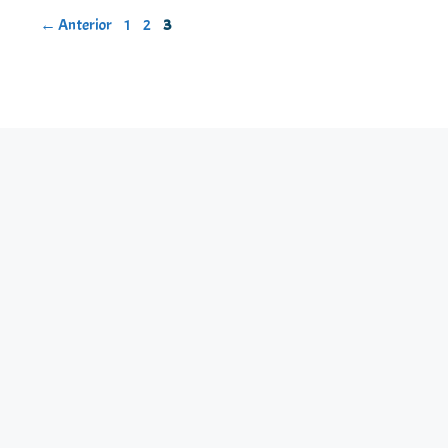
Página
Página
Página
←
Anterior
1
2
3