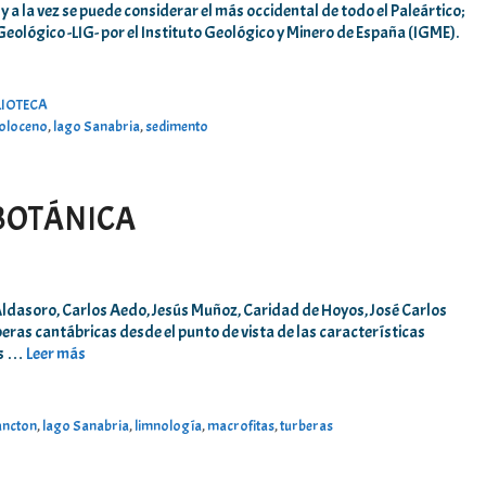
y a la vez se puede considerar el más occidental de todo el Paleártico;
ológico -LIG- por el Instituto Geológico y Minero de España (IGME).
LIOTECA
oloceno
,
lago Sanabria
,
sedimento
 BOTÁNICA
dasoro, Carlos Aedo, Jesús Muñoz, Caridad de Hoyos, José Carlos
ras cantábricas desde el punto de vista de las características
as …
Leer más
ancton
,
lago Sanabria
,
limnología
,
macrofitas
,
turberas