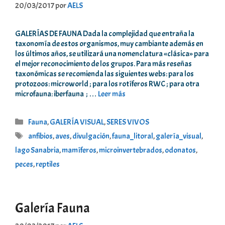
20/03/2017
por
AELS
GALERÍAS DE FAUNA Dada la complejidad que entraña la
taxonomía de estos organismos, muy cambiante además en
los últimos años, se utilizará una nomenclatura «clásica» para
el mejor reconocimiento de los grupos. Para más reseñas
taxonómicas se recomienda las siguientes webs: para los
protozoos: microworld ; para los rotíferos RWC ; para otra
microfauna: iberfauna ; …
Leer más
Categorías
Fauna
,
GALERÍA VISUAL
,
SERES VIVOS
Etiquetas
anfibios
,
aves
,
divulgación
,
fauna_litoral
,
galería_visual
,
lago Sanabria
,
mamíferos
,
microinvertebrados
,
odonatos
,
peces
,
reptiles
Galería Fauna