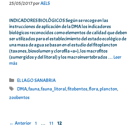
25/05/2017
por
AELS
INDICADORES BIOLÓGICOS Según se recoge en las
instrucciones de aplicación de la DMA los indicadores
biológicos reconocidos como elementos de calidad que deben
ser utilizados para el establecimiento del estado ecológico de
una masa de agua se basan en el estudio del fitoplancton
(taxones, biovolumen y clorofila «a»), los macrofitos
(sumergidos y del litoral) y los macroinvertebrados …
Leer
más
Categorías
EL LAGO SANABRIA
Etiquetas
DMA
,
fauna
,
fauna_litoral
,
fitobentos
,
flora
,
plancton
,
zoobentos
Página
Página
Página
←
Anterior
1
…
11
12