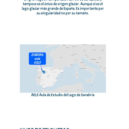
tampoco es el único de origen glaciar. Aunque sí es el
lago glaciar más grande de España. Es importante por
su singularidad no por su tamaño.
AELS Aula de Estudio del Lago de Sanabria