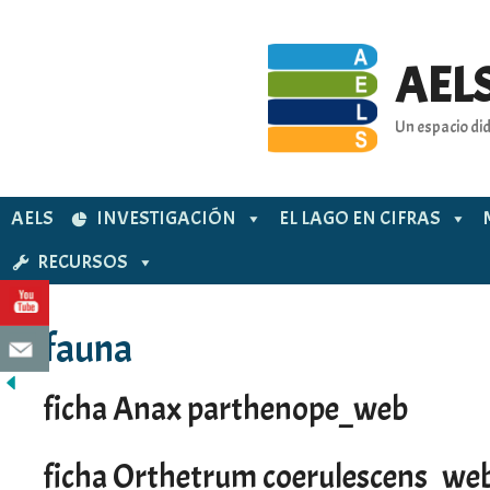
Saltar
al
contenido
AELS
Un espacio did
AELS
INVESTIGACIÓN
EL LAGO EN CIFRAS
RECURSOS
fauna
ficha Anax parthenope_web
ficha Orthetrum coerulescens_we