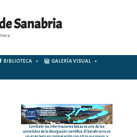
 de Sanabria
Zamora
BIBLIOTECA
GALERÍA VISUAL
Combatir las informaciones falsas es uno de los
cometidos de la divulgación científica. El Sanabria no es
un gran lago en comparación con otros europeos, y