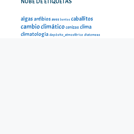
NUBE DE ETIQUETAS
caballitos
algas
anfibios
aves
bentos
cambio climático
clima
cenizas
climatología
depósito_atmosférico
diatomeas
divulgación
DMA
ecología
estado_ecológico
fauna
fauna
estado_ecológico
fauna_litoral
fitoplancton
flora
litoral
galería_visual
incendios
historia
impacto
lagos
lago Sanabria
lago de Sanabria
limnología
lagunas
macroinvertebrados
mamíferos
material_didáctico
microalgas
odonatos
microinvertebrados
montañas
ninfas
peces
protección ambiental
reptiles
seres
temperatura
microscópicos
Sierra Segundera
turberas