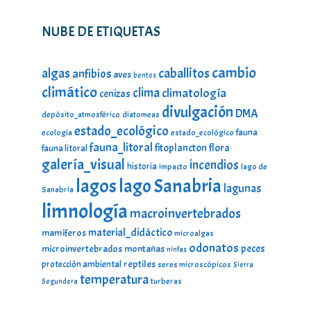
NUBE DE ETIQUETAS
cambio
caballitos
algas
anfibios
aves
bentos
climático
clima
climatología
cenizas
divulgación
DMA
depósito_atmosférico
diatomeas
estado_ecológico
fauna
ecología
estado_ecológico
fauna_litoral
fitoplancton
flora
fauna litoral
galería_visual
incendios
historia
impacto
lago de
lagos
lago Sanabria
lagunas
Sanabria
limnología
macroinvertebrados
material_didáctico
mamíferos
microalgas
odonatos
peces
microinvertebrados
montañas
ninfas
protección ambiental
reptiles
seres microscópicos
Sierra
temperatura
turberas
Segundera