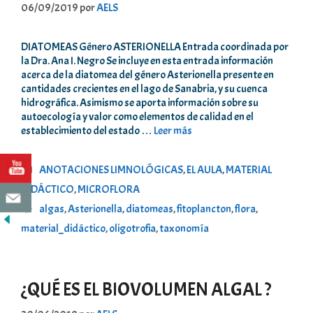
06/09/2019
por
AELS
DIATOMEAS Género ASTERIONELLA Entrada coordinada por
la Dra. Ana I. Negro Se incluye en esta entrada información
acerca de la diatomea del género Asterionella presente en
cantidades crecientes en el lago de Sanabria, y su cuenca
hidrográfica. Asimismo se aporta información sobre su
autoecología y valor como elementos de calidad en el
establecimiento del estado …
Leer más
Categorías
ANOTACIONES LIMNOLÓGICAS
,
EL AULA
,
MATERIAL
DIDÁCTICO
,
MICROFLORA
Etiquetas
algas
,
Asterionella
,
diatomeas
,
fitoplancton
,
flora
,
material_didáctico
,
oligotrofia
,
taxonomía
¿QUÉ ES EL BIOVOLUMEN ALGAL ?