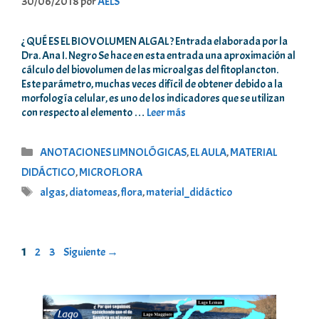
30/06/2018
por
AELS
¿ QUÉ ES EL BIOVOLUMEN ALGAL ? Entrada elaborada por la
Dra. Ana I. Negro Se hace en esta entrada una aproximación al
cálculo del biovolumen de las microalgas del fitoplancton.
Este parámetro, muchas veces difícil de obtener debido a la
morfología celular, es uno de los indicadores que se utilizan
con respecto al elemento …
Leer más
Categorías
ANOTACIONES LIMNOLÓGICAS
,
EL AULA
,
MATERIAL
DIDÁCTICO
,
MICROFLORA
Etiquetas
algas
,
diatomeas
,
flora
,
material_didáctico
Página
Página
Página
1
2
3
Siguiente
→