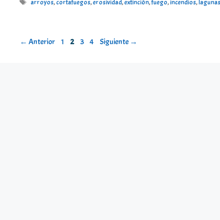
Etiquetas
arroyos
,
cortafuegos
,
erosividad
,
extinción
,
fuego
,
incendios
,
laguna
Página
Página
Página
Página
←
Anterior
1
2
3
4
Siguiente
→