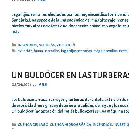
Lagartijas serranas afectadas por los megaincendios Los incendio
Sanabria.Una especie de fauna endémica del más alto valor conse
niveles muy altos de diversidad de especies animales y vegetales
más
Categorías
INCENDIOS
,
NOTICIAS
,
ZOOLOGÍA
Etiquetas
extinción
,
fauna
,
incendios
,
lagartijas serranas
,
megaincendios
,
resta
UN BULDÓCER EN LAS TURBERA
08/04/2026
por
AELS
Los buldócer arrasan arroyos y turberas durante la extinción de i
de erosividad muy grave y deteriora la calidad del agua y los ecos
Un buldócer (adaptación del inglés bulldozer) es una máquina 
Categorías
CUENCA DEL LAGO
,
CUENCA HIDROGRÁFICA
,
INCENDIOS
,
INVESTI