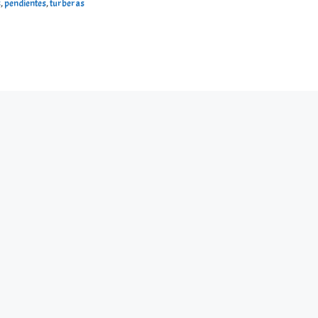
s
,
pendientes
,
turberas