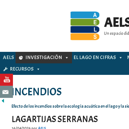
Saltar
al
contenido
AELS
Un espacio did
AELS
INVESTIGACIÓN
EL LAGO EN CIFRAS
RECURSOS
INCENDIOS
Efecto de los incendios sobre la ecología acuática en el lago y la si
LAGARTIJAS SERRANAS
16/04/2026
por
AELS