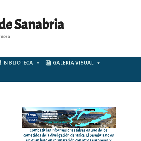
 de Sanabria
Zamora
BIBLIOTECA
GALERÍA VISUAL
Combatir las informaciones falsas es uno de los
cometidos de la divulgación científica. El Sanabria no es
un gran lago en comparación con otros europeos, y