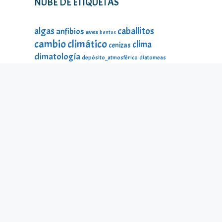
NUBE DE ETIQUETAS
caballitos
algas
anfibios
aves
bentos
cambio climático
clima
cenizas
climatología
depósito_atmosférico
diatomeas
divulgación
DMA
ecología
estado_ecológico
fauna
fauna
estado_ecológico
fauna_litoral
fitoplancton
flora
litoral
galería_visual
incendios
historia
impacto
lagos
lago Sanabria
lago de Sanabria
limnología
lagunas
macroinvertebrados
mamíferos
material_didáctico
microalgas
odonatos
microinvertebrados
montañas
ninfas
peces
protección ambiental
reptiles
seres
temperatura
microscópicos
Sierra Segundera
turberas