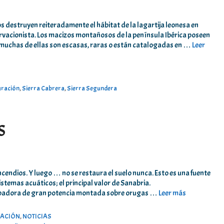
s destruyen reiteradamente el hábitat de la lagartija leonesa en
rvacionista. Los macizos montañosos de la península Ibérica poseen
, muchas de ellas son escasas, raras o están catalogadas en …
Leer
uración
,
Sierra Cabrera
,
Sierra Segundera
S
ncendios. Y luego … no se restaura el suelo nunca. Esto es una fuente
istemas acuáticos; el principal valor de Sanabria.
topadora de gran potencia montada sobre orugas …
Leer más
GACIÓN
,
NOTICIAS