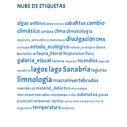
NUBE DE ETIQUETAS
cambio
caballitos
algas
anfibios
aves
bentos
climático
clima
climatología
cenizas
divulgación
DMA
depósito_atmosférico
diatomeas
estado_ecológico
fauna
ecología
estado_ecológico
fauna_litoral
fitoplancton
flora
fauna litoral
galería_visual
incendios
historia
impacto
lago de
lagos
lago Sanabria
lagunas
Sanabria
limnología
macroinvertebrados
material_didáctico
mamíferos
microalgas
odonatos
peces
microinvertebrados
montañas
ninfas
protección ambiental
reptiles
seres microscópicos
Sierra
temperatura
turberas
Segundera