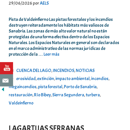
29/06/2026
por
AELS
Pista de Valdeinfierno Las pistas forestales y los incendios
destruyen reiteradamente los hábitats más valiosos de
Sanabria. Las zonas de más alto valor natural no están
protegidas de una forma efectiva dentro de los Espacios
Naturales. Los Espacios Naturales en general son declarados
en el marco administrativo de las normas jurídicas de
protección de la …
Leer más
Categorías
CUENCA DEL LAGO
,
INCENDIOS
,
NOTICIAS
Etiquetas
erosividad
,
extinción
,
impacto ambiental
,
incendios
,
megaincendios
,
pista forestal
,
Porto de Sanabria
,
restauración
,
Río Bibey
,
Sierra Segundera
,
turbera
,
Valdeinfierno
LAGARTIJAS SERRANAS