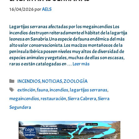
16/04/2026
por
AELS
Lagartijas serranas afectadas por los megaincendios Los
incendios destruyen reiteradamente el hábitat de la lagartija
leonesa en Sanabria.Una especie de fauna endémica del más
alto valor conservacionista. Los macizos montañosos de la
península Ibérica poseen niveles muy altos de diversidad de
especies animales y vegetales, muchas de ellas son escasas,
raras o están catalogadas en …
Leer más
Categorías
INCENDIOS
,
NOTICIAS
,
ZOOLOGÍA
Etiquetas
extinción
,
fauna
,
incendios
,
lagartijas serranas
,
megaincendios
,
restauración
,
Sierra Cabrera
,
Sierra
Segundera