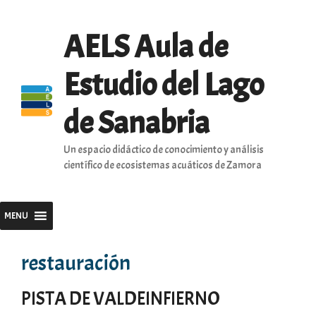
Saltar
al
AELS Aula de
contenido
Estudio del Lago
de Sanabria
Un espacio didáctico de conocimiento y análisis
científico de ecosistemas acuáticos de Zamora
MENU
restauración
PISTA DE VALDEINFIERNO