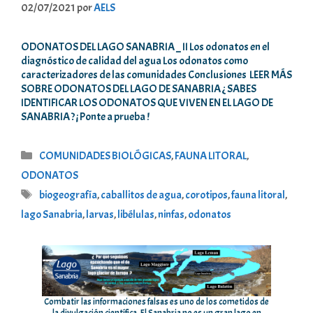
02/07/2021
por
AELS
ODONATOS DEL LAGO SANABRIA _ II Los odonatos en el
diagnóstico de calidad del agua Los odonatos como
caracterizadores de las comunidades Conclusiones LEER MÁS
SOBRE ODONATOS DEL LAGO DE SANABRIA ¿ SABES
IDENTIFICAR LOS ODONATOS QUE VIVEN EN EL LAGO DE
SANABRIA ? ¡ Ponte a prueba !
Categorías
COMUNIDADES BIOLÓGICAS
,
FAUNA LITORAL
,
ODONATOS
Etiquetas
biogeografía
,
caballitos de agua
,
corotipos
,
fauna litoral
,
lago Sanabria
,
larvas
,
libélulas
,
ninfas
,
odonatos
Combatir las informaciones falsas es uno de los cometidos de