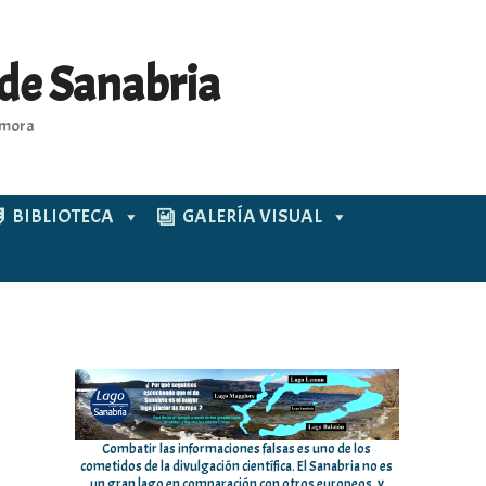
 de Sanabria
Zamora
BIBLIOTECA
GALERÍA VISUAL
Combatir las informaciones falsas es uno de los
cometidos de la divulgación científica. El Sanabria no es
un gran lago en comparación con otros europeos, y