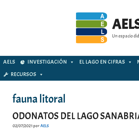
Saltar
al
contenido
AELS
Un espacio did
AELS
INVESTIGACIÓN
EL LAGO EN CIFRAS
RECURSOS
fauna litoral
ODONATOS DEL LAGO SANABRIA
02/07/2021
por
AELS