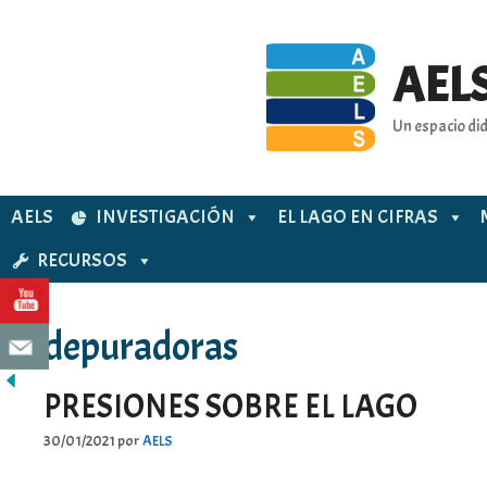
Saltar
al
contenido
AELS
Un espacio did
AELS
INVESTIGACIÓN
EL LAGO EN CIFRAS
RECURSOS
depuradoras
PRESIONES SOBRE EL LAGO
30/01/2021
por
AELS