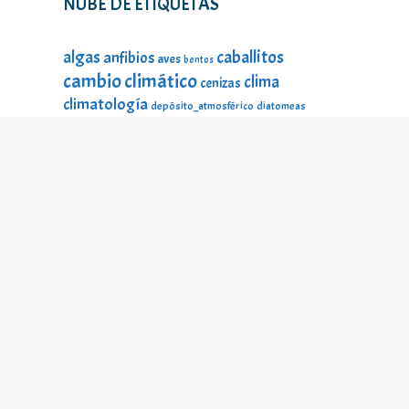
NUBE DE ETIQUETAS
caballitos
algas
anfibios
aves
bentos
cambio climático
clima
cenizas
climatología
depósito_atmosférico
diatomeas
divulgación
DMA
ecología
estado_ecológico
fauna
fauna
estado_ecológico
fauna_litoral
fitoplancton
flora
litoral
galería_visual
incendios
historia
impacto
lagos
lago Sanabria
lago de Sanabria
limnología
lagunas
macroinvertebrados
mamíferos
material_didáctico
microalgas
odonatos
microinvertebrados
montañas
ninfas
peces
protección ambiental
reptiles
seres
temperatura
microscópicos
Sierra Segundera
turberas