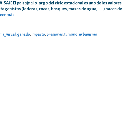
El paisaje a lo largo del ciclo estacional es uno de los valores
protagonistas (laderas, rocas, bosques, masas de agua, ….) hacen de
Leer más
ría_visual
,
ganado
,
impacto
,
presiones
,
turismo
,
urbanismo