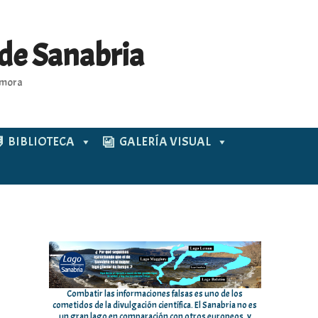
 de Sanabria
Zamora
BIBLIOTECA
GALERÍA VISUAL
Combatir las informaciones falsas es uno de los
cometidos de la divulgación científica. El Sanabria no es
un gran lago en comparación con otros europeos, y