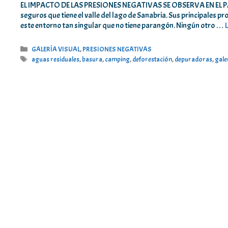
EL IMPACTO DE LAS PRESIONES NEGATIVAS SE OBSERVA EN EL PAISAJE 
seguros que tiene el valle del lago de Sanabria. Sus principales 
este entorno tan singular que no tiene parangón. Ningún otro …
Categorías
GALERÍA VISUAL
,
PRESIONES NEGATIVAS
Etiquetas
aguas residuales
,
basura
,
camping
,
deforestación
,
depuradoras
,
gale