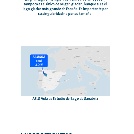
tampoco es el único de origen glaciar. Aunque sí es el
lago glaciar más grande de España. Es importante por
su singularidad no por su tamaño.
AELS Aula de Estudio del Lago de Sanabria