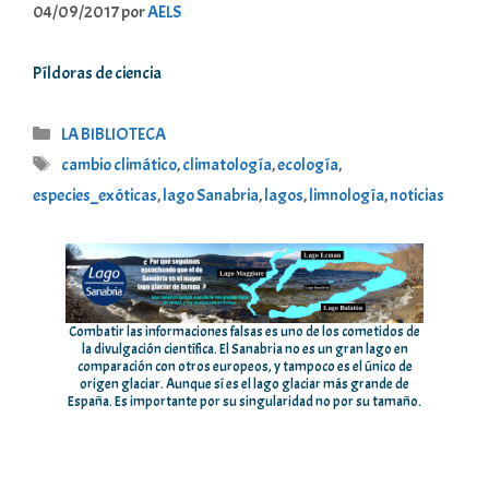
04/09/2017
por
AELS
Píldoras de ciencia
Categorías
LA BIBLIOTECA
Etiquetas
cambio climático
,
climatología
,
ecología
,
especies_exóticas
,
lago Sanabria
,
lagos
,
limnología
,
noticias
Combatir las informaciones falsas es uno de los cometidos de
la divulgación científica. El Sanabria no es un gran lago en
comparación con otros europeos, y tampoco es el único de
origen glaciar. Aunque sí es el lago glaciar más grande de
España. Es importante por su singularidad no por su tamaño.