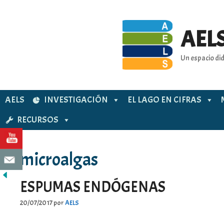
Saltar
al
contenido
AELS
Un espacio did
AELS
INVESTIGACIÓN
EL LAGO EN CIFRAS
RECURSOS
microalgas
ESPUMAS ENDÓGENAS
20/07/2017
por
AELS