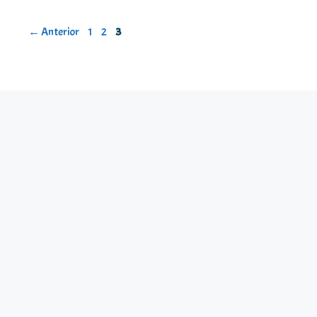
Página
Página
Página
←
Anterior
1
2
3