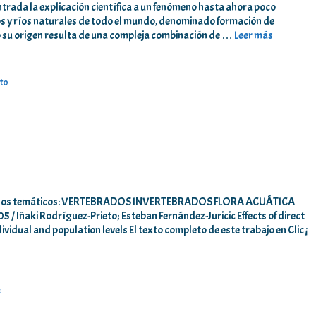
trada la explicación científica a un fenómeno hasta ahora poco
gos y ríos naturales de todo el mundo, denominado formación de
u origen resulta de una compleja combinación de …
Leer más
nto
ntenidos temáticos: VERTEBRADOS INVERTEBRADOS FLORA ACUÁTICA
 Rodríguez-Prieto; Esteban Fernández-Juricic Effects of direct
vidual and population levels El texto completo de este trabajo en Clic ¡
s