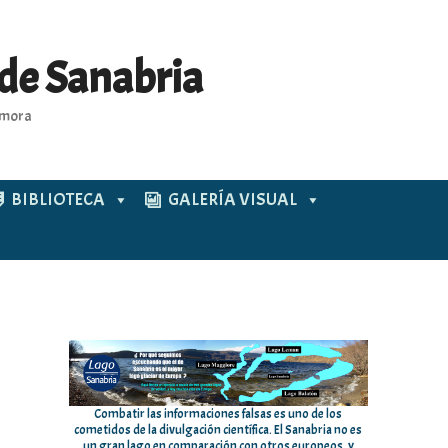
 de Sanabria
Zamora
BIBLIOTECA
GALERÍA VISUAL
Combatir las informaciones falsas es uno de los
cometidos de la divulgación científica. El Sanabria no es
un gran lago en comparación con otros europeos, y