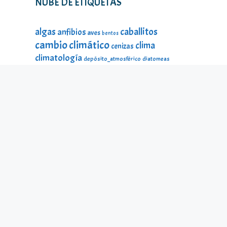
NUBE DE ETIQUETAS
caballitos
algas
anfibios
aves
bentos
cambio climático
clima
cenizas
climatología
depósito_atmosférico
diatomeas
divulgación
DMA
ecología
estado_ecológico
fauna
fauna
estado_ecológico
fauna_litoral
fitoplancton
flora
litoral
galería_visual
incendios
historia
impacto
lagos
lago Sanabria
lago de Sanabria
limnología
lagunas
macroinvertebrados
mamíferos
material_didáctico
microalgas
odonatos
microinvertebrados
montañas
ninfas
peces
protección ambiental
reptiles
seres
temperatura
microscópicos
Sierra Segundera
turberas