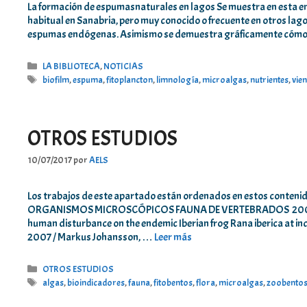
La formación de espumasnaturales en lagos Se muestra en esta en
habitual en Sanabria, pero muy conocido o frecuente en otros la
espumas endógenas. Asimismo se demuestra gráficamente cómo s
Categorías
LA BIBLIOTECA
,
NOTICIAS
Etiquetas
biofilm
,
espuma
,
fitoplancton
,
limnología
,
microalgas
,
nutrientes
,
vie
OTROS ESTUDIOS
10/07/2017
por
AELS
Los trabajos de este apartado están ordenados en estos co
ORGANISMOS MICROSCÓPICOS FAUNA DE VERTEBRADOS 2005 / Iñaki
human disturbance on the endemic Iberian frog Rana iberica at indi
2007 / Markus Johansson, …
Leer más
Categorías
OTROS ESTUDIOS
Etiquetas
algas
,
bioindicadores
,
fauna
,
fitobentos
,
flora
,
microalgas
,
zoobento