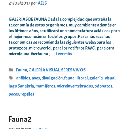
21/03/2017
por
AELS
GALERÍAS DE FAUNA Dada la complejidad que entraña la
taxonomía de estos organismos, muy cambiante además en
los últimos años, se utilizará una nomenclatura «clásica» para
el mejor reconocimiento de los grupos. Para más reseñas
taxonómicas se recomienda las siguientes webs: para los
protozoos: microworld ; para los rotíferos RWC ; para otra
microfauna: iberfauna ; …
Leer más
Categorías
Fauna
,
GALERÍA VISUAL
,
SERES VIVOS
Etiquetas
anfibios
,
aves
,
divulgación
,
fauna_litoral
,
galería_visual
,
lago Sanabria
,
mamíferos
,
microinvertebrados
,
odonatos
,
peces
,
reptiles
Fauna2