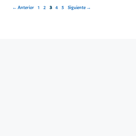
Página
Página
Página
Página
Página
←
Anterior
1
2
3
4
5
Siguiente
→