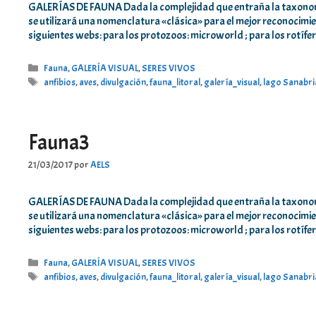
GALERÍAS DE FAUNA Dada la complejidad que entraña la taxonom
se utilizará una nomenclatura «clásica» para el mejor reconocim
siguientes webs: para los protozoos: microworld ; para los rotíf
Categorías
Fauna
,
GALERÍA VISUAL
,
SERES VIVOS
Etiquetas
anfibios
,
aves
,
divulgación
,
fauna_litoral
,
galería_visual
,
lago Sanabri
Fauna3
21/03/2017
por
AELS
GALERÍAS DE FAUNA Dada la complejidad que entraña la taxonom
se utilizará una nomenclatura «clásica» para el mejor reconocim
siguientes webs: para los protozoos: microworld ; para los rotíf
Categorías
Fauna
,
GALERÍA VISUAL
,
SERES VIVOS
Etiquetas
anfibios
,
aves
,
divulgación
,
fauna_litoral
,
galería_visual
,
lago Sanabri