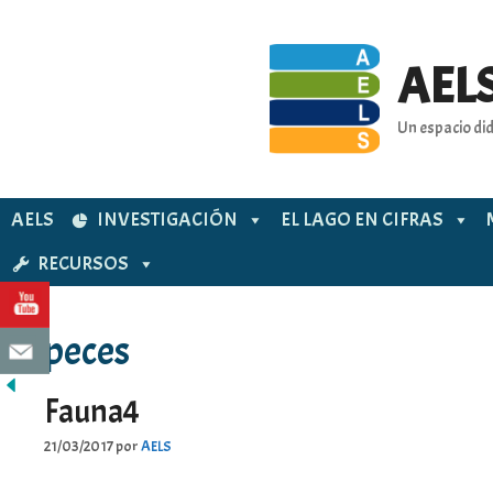
Saltar
al
contenido
AELS
Un espacio did
AELS
INVESTIGACIÓN
EL LAGO EN CIFRAS
RECURSOS
peces
Fauna4
21/03/2017
por
AELS