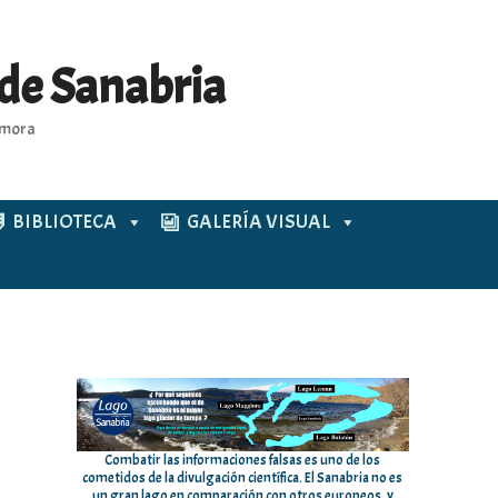
 de Sanabria
Zamora
BIBLIOTECA
GALERÍA VISUAL
Combatir las informaciones falsas es uno de los
cometidos de la divulgación científica. El Sanabria no es
un gran lago en comparación con otros europeos, y