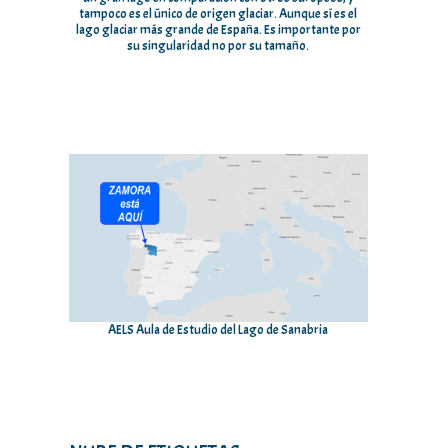
tampoco es el único de origen glaciar. Aunque sí es el
lago glaciar más grande de España. Es importante por
su singularidad no por su tamaño.
AELS Aula de Estudio del Lago de Sanabria