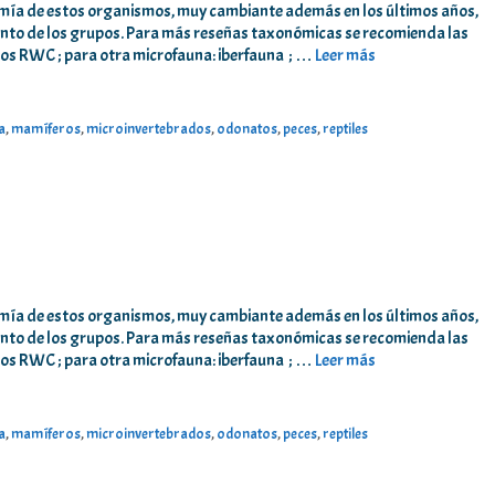
ía de estos organismos, muy cambiante además en los últimos años,
iento de los grupos. Para más reseñas taxonómicas se recomienda las
eros RWC ; para otra microfauna: iberfauna ; …
Leer más
a
,
mamíferos
,
microinvertebrados
,
odonatos
,
peces
,
reptiles
ía de estos organismos, muy cambiante además en los últimos años,
iento de los grupos. Para más reseñas taxonómicas se recomienda las
eros RWC ; para otra microfauna: iberfauna ; …
Leer más
a
,
mamíferos
,
microinvertebrados
,
odonatos
,
peces
,
reptiles