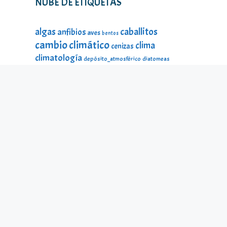
NUBE DE ETIQUETAS
caballitos
algas
anfibios
aves
bentos
cambio climático
clima
cenizas
climatología
depósito_atmosférico
diatomeas
divulgación
DMA
ecología
estado_ecológico
fauna
fauna
estado_ecológico
fauna_litoral
fitoplancton
flora
litoral
galería_visual
incendios
historia
impacto
lagos
lago Sanabria
lago de Sanabria
limnología
lagunas
macroinvertebrados
mamíferos
material_didáctico
microalgas
odonatos
microinvertebrados
montañas
ninfas
peces
protección ambiental
reptiles
seres
temperatura
microscópicos
Sierra Segundera
turberas