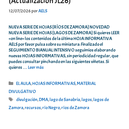
(Actualización JL26)
12/07/2026
por
AELS
NUEVA SERIE DE HOJAS [RÍOS DE ZAMORA] NOVEDAD
NUEVA SERIE DE HOJAS [LAGOS DE ZAMORA] Si quieres LEER
«on line» los contenidos de la última HOJA INFORMATIVA
AELS por favor pulsa sobre su miniatura: Finalizado el
SEGUIMIENTO BIANUAL INTENSIVO seguimios elaborando
nuevas HOJAS INFORMATIVAS, sin periodicidad regular, que
puedes consultar pinchando en las siguientes viñetas. Si
quieres …
Leer más
Categorías
EL AULA
,
HOJAS INFORMATIVAS
,
MATERIAL
DIVULGATIVO
Etiquetas
divulgación
,
DMA
,
lago de Sanabria
,
lagos
,
lagos de
Zamora
,
recursos
,
río Negro
,
ríos de Zamora