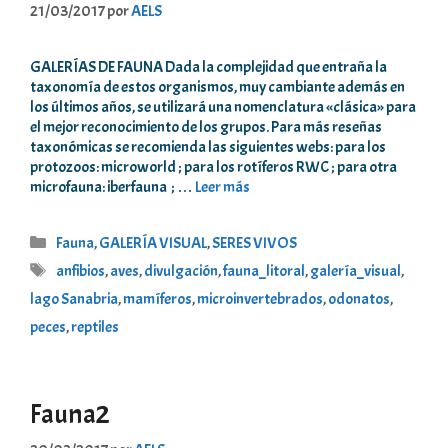
21/03/2017
por
AELS
GALERÍAS DE FAUNA Dada la complejidad que entraña la
taxonomía de estos organismos, muy cambiante además en
los últimos años, se utilizará una nomenclatura «clásica» para
el mejor reconocimiento de los grupos. Para más reseñas
taxonómicas se recomienda las siguientes webs: para los
protozoos: microworld ; para los rotíferos RWC ; para otra
microfauna: iberfauna ; …
Leer más
Categorías
Fauna
,
GALERÍA VISUAL
,
SERES VIVOS
Etiquetas
anfibios
,
aves
,
divulgación
,
fauna_litoral
,
galería_visual
,
lago Sanabria
,
mamíferos
,
microinvertebrados
,
odonatos
,
peces
,
reptiles
Fauna2