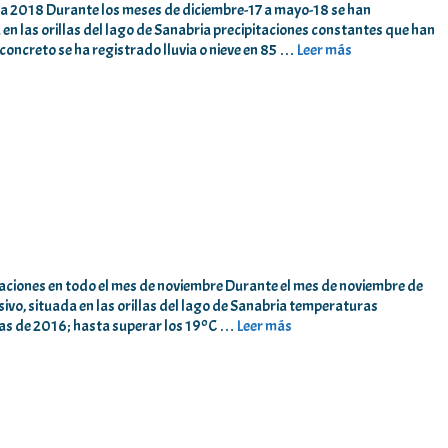
era 2018 Durante los meses de diciembre-17 a mayo-18 se han
 en las orillas del lago de Sanabria precipitaciones constantes que han
n concreto se ha registrado lluvia o nieve en 85 …
Leer más
aciones en todo el mes de noviembre Durante el mes de noviembre de
ivo, situada en las orillas del lago de Sanabria temperaturas
as de 2016; hasta superar los 19ºC …
Leer más