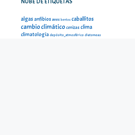
NUBE DE ETIQUETAS
caballitos
algas
anfibios
aves
bentos
cambio climático
clima
cenizas
climatología
depósito_atmosférico
diatomeas
divulgación
DMA
ecología
estado_ecológico
fauna
fauna
estado_ecológico
fauna_litoral
fitoplancton
flora
litoral
galería_visual
incendios
historia
impacto
lagos
lago Sanabria
lago de Sanabria
limnología
lagunas
macroinvertebrados
mamíferos
material_didáctico
microalgas
odonatos
microinvertebrados
montañas
ninfas
peces
protección ambiental
reptiles
seres
temperatura
microscópicos
Sierra Segundera
turberas