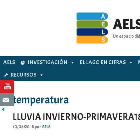
Saltar
al
contenido
AELS
Un espacio did
AELS
INVESTIGACIÓN
EL LAGO EN CIFRAS
RECURSOS
temperatura
LLUVIA INVIERNO-PRIMAVERA1
10/06/2018
por
AELS