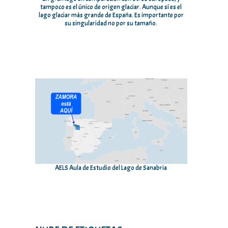
tampoco es el único de origen glaciar. Aunque sí es el
lago glaciar más grande de España. Es importante por
su singularidad no por su tamaño.
AELS Aula de Estudio del Lago de Sanabria