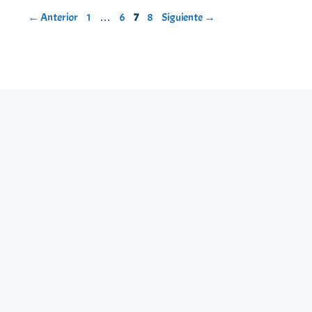
Página
Página
Página
Página
←
Anterior
1
…
6
7
8
Siguiente
→