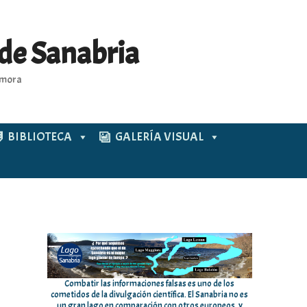
 de Sanabria
Zamora
BIBLIOTECA
GALERÍA VISUAL
Combatir las informaciones falsas es uno de los
cometidos de la divulgación científica. El Sanabria no es
un gran lago en comparación con otros europeos, y