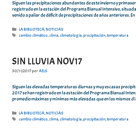
Siguen las precipitaciones abundantes de este invierno y primav
registrado en la estación del Programa Bianual Intensivo, situada
venido a paliar de déficit de precipitaciones de años anteriores. E
Categorías
LA BIBLIOTECA
,
NOTICIAS
Etiquetas
cambio climático
,
clima
,
climatología
,
precipitación
,
temperatura
SIN LLUVIA NOV17
30/11/2017
por
AELS
Siguen las elevadas temperaturas diurnas y muy escasas precipit
2017 se han registrado en la estación del Programa Bianual Intens
promedio máximas y mínimas más elevadas que en los mismos dí
Categorías
LA BIBLIOTECA
,
NOTICIAS
Etiquetas
cambio climático
,
clima
,
climatología
,
precipitación
,
temperatura