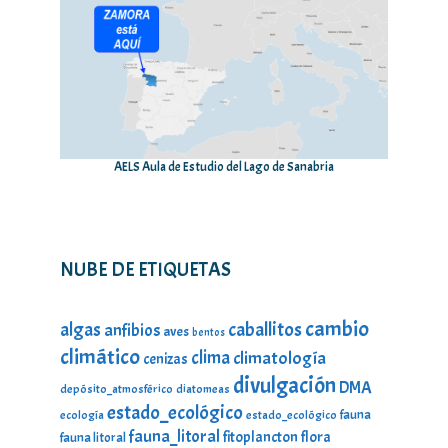
AELS Aula de Estudio del Lago de Sanabria
NUBE DE ETIQUETAS
cambio
caballitos
algas
anfibios
aves
bentos
climático
clima
climatología
cenizas
divulgación
DMA
depósito_atmosférico
diatomeas
estado_ecológico
fauna
ecología
estado_ecológico
fauna_litoral
fitoplancton
flora
fauna litoral