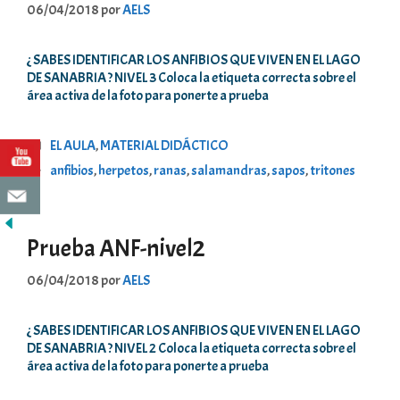
06/04/2018
por
AELS
¿ SABES IDENTIFICAR LOS ANFIBIOS QUE VIVEN EN EL LAGO
DE SANABRIA ? NIVEL 3 Coloca la etiqueta correcta sobre el
área activa de la foto para ponerte a prueba
Categorías
EL AULA
,
MATERIAL DIDÁCTICO
Etiquetas
anfibios
,
herpetos
,
ranas
,
salamandras
,
sapos
,
tritones
Prueba ANF-nivel2
06/04/2018
por
AELS
¿ SABES IDENTIFICAR LOS ANFIBIOS QUE VIVEN EN EL LAGO
DE SANABRIA ? NIVEL 2 Coloca la etiqueta correcta sobre el
área activa de la foto para ponerte a prueba