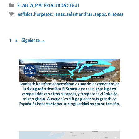
Categorías
EL AULA
,
MATERIAL DIDÁCTICO
Etiquetas
anfibios
,
herpetos
,
ranas
,
salamandras
,
sapos
,
tritones
Página
Página
1
2
Siguiente
→
Combatir las informaciones falsas es uno de los cometidos de
la divulgación científica. El Sanabria no es un gran lago en
comparación con otros europeos, y tampoco es el único de
origen glaciar. Aunque sí es el lago glaciar más grande de
España. Es importante por su singularidad no por su tamaño.