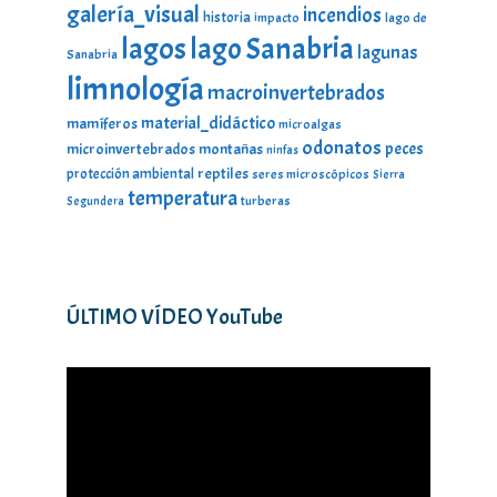
galería_visual
incendios
historia
impacto
lago de
lagos
lago Sanabria
lagunas
Sanabria
limnología
macroinvertebrados
material_didáctico
mamíferos
microalgas
odonatos
peces
microinvertebrados
montañas
ninfas
protección ambiental
reptiles
seres microscópicos
Sierra
temperatura
turberas
Segundera
ÚLTIMO VÍDEO YouTube
Reproductor
de
vídeo