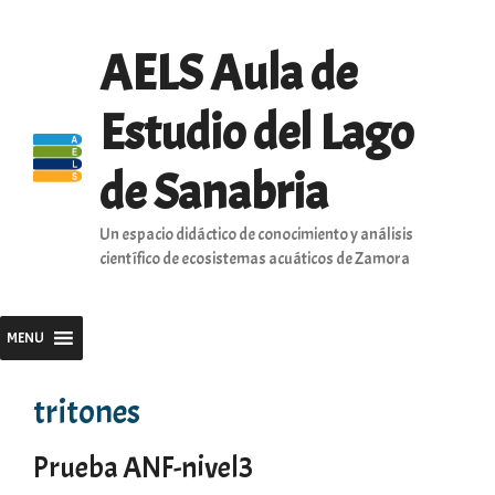
Saltar
al
AELS Aula de
contenido
Estudio del Lago
de Sanabria
Un espacio didáctico de conocimiento y análisis
científico de ecosistemas acuáticos de Zamora
MENU
tritones
Prueba ANF-nivel3