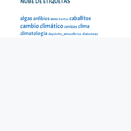
NUBE DE ETIQUETAS
caballitos
algas
anfibios
aves
bentos
cambio climático
clima
cenizas
climatología
depósito_atmosférico
diatomeas
divulgación
DMA
ecología
estado_ecológico
fauna
fauna
estado_ecológico
fauna_litoral
fitoplancton
flora
litoral
galería_visual
incendios
historia
impacto
lagos
lago Sanabria
lago de Sanabria
limnología
lagunas
macroinvertebrados
mamíferos
material_didáctico
microalgas
odonatos
microinvertebrados
montañas
ninfas
peces
protección ambiental
reptiles
seres
temperatura
microscópicos
Sierra Segundera
turberas