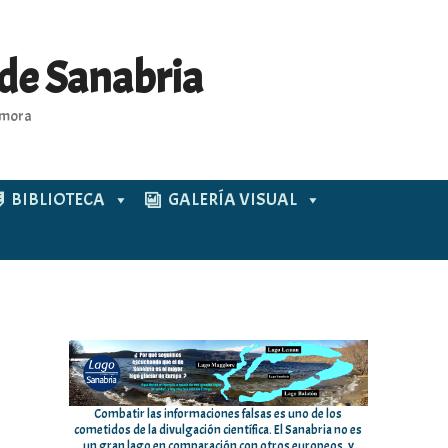
 de Sanabria
Zamora
BIBLIOTECA
GALERÍA VISUAL
Combatir las informaciones falsas es uno de los
cometidos de la divulgación científica. El Sanabria no es
un gran lago en comparación con otros europeos, y