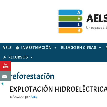
Saltar
al
contenido
AELS
Un espacio did
AELS
INVESTIGACIÓN
EL LAGO EN CIFRAS
RECURSOS
reforestación
EXPLOTACIÓN HIDROELÉCTRIC
13/02/2021
por
AELS