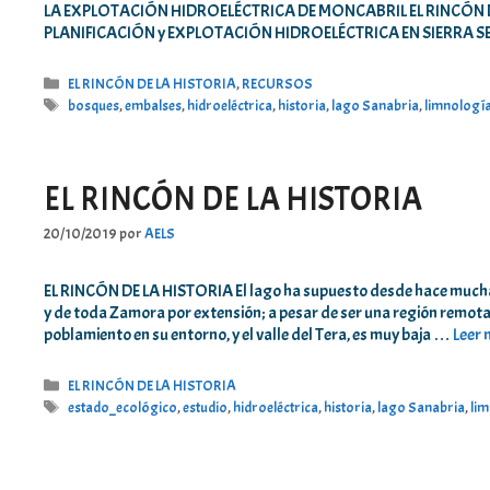
LA EXPLOTACIÓN HIDROELÉCTRICA DE MONCABRIL EL RINCÓN DE L
PLANIFICACIÓN y EXPLOTACIÓN HIDROELÉCTRICA EN SIERRA 
Categorías
EL RINCÓN DE LA HISTORIA
,
RECURSOS
Etiquetas
bosques
,
embalses
,
hidroeléctrica
,
historia
,
lago Sanabria
,
limnologí
EL RINCÓN DE LA HISTORIA
20/10/2019
por
AELS
EL RINCÓN DE LA HISTORIA El lago ha supuesto desde hace muchas
y de toda Zamora por extensión; a pesar de ser una región remo
poblamiento en su entorno, y el valle del Tera, es muy baja …
Leer
Categorías
EL RINCÓN DE LA HISTORIA
Etiquetas
estado_ecológico
,
estudio
,
hidroeléctrica
,
historia
,
lago Sanabria
,
li