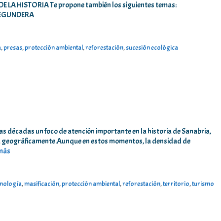
A HISTORIA Te propone también los siguientes temas:
SEGUNDERA
a
,
presas
,
protección ambiental
,
reforestación
,
sucesión ecológica
 décadas un foco de atención importante en la historia de Sanabria,
ta geográficamente.Aunque en estos momentos, la densidad de
 más
mnología
,
masificación
,
protección ambiental
,
reforestación
,
territorio
,
turismo