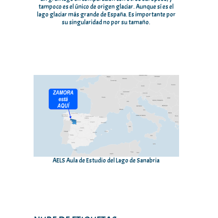
tampoco es el único de origen glaciar. Aunque sí es el
lago glaciar más grande de España. Es importante por
su singularidad no por su tamaño.
AELS Aula de Estudio del Lago de Sanabria