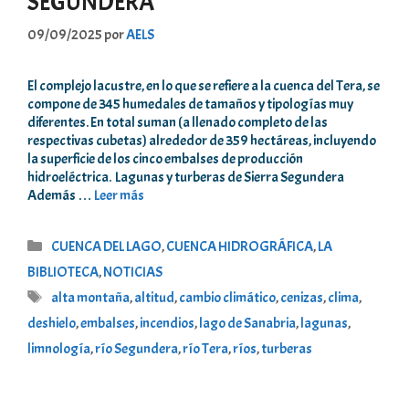
SEGUNDERA
09/09/2025
por
AELS
El complejo lacustre, en lo que se refiere a la cuenca del Tera, se
compone de 345 humedales de tamaños y tipologías muy
diferentes. En total suman (a llenado completo de las
respectivas cubetas) alrededor de 359 hectáreas, incluyendo
la superficie de los cinco embalses de producción
hidroeléctrica. Lagunas y turberas de Sierra Segundera
Además …
Leer más
Categorías
CUENCA DEL LAGO
,
CUENCA HIDROGRÁFICA
,
LA
BIBLIOTECA
,
NOTICIAS
Etiquetas
alta montaña
,
altitud
,
cambio climático
,
cenizas
,
clima
,
deshielo
,
embalses
,
incendios
,
lago de Sanabria
,
lagunas
,
limnología
,
río Segundera
,
río Tera
,
ríos
,
turberas