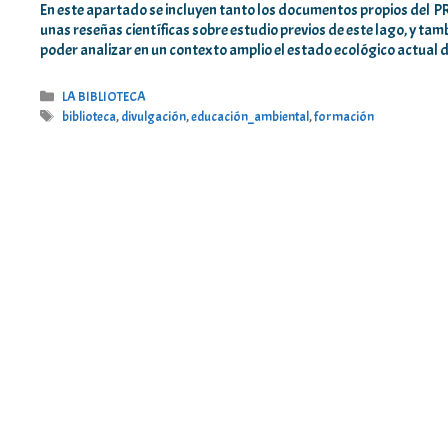
En este apartado se incluyen tanto los documentos propio
unas reseñas científicas sobre estudio previos de este lago, y ta
poder analizar en un contexto amplio el estado ecológico actual
Categorías
LA BIBLIOTECA
Etiquetas
biblioteca
,
divulgación
,
educación_ambiental
,
formación