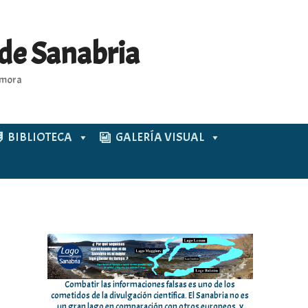
 de Sanabria
Zamora
BIBLIOTECA
GALERÍA VISUAL
Combatir las informaciones falsas es uno de los
cometidos de la divulgación científica. El Sanabria no es
un gran lago en comparación con otros europeos, y