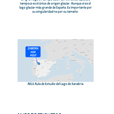
tampoco es el único de origen glaciar. Aunque sí es el
lago glaciar más grande de España. Es importante por
su singularidad no por su tamaño.
AELS Aula de Estudio del Lago de Sanabria