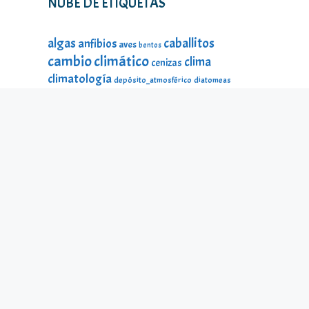
NUBE DE ETIQUETAS
caballitos
algas
anfibios
aves
bentos
cambio climático
clima
cenizas
climatología
depósito_atmosférico
diatomeas
divulgación
DMA
ecología
estado_ecológico
fauna
fauna
estado_ecológico
fauna_litoral
fitoplancton
flora
litoral
galería_visual
incendios
historia
impacto
lagos
lago Sanabria
lago de Sanabria
limnología
lagunas
macroinvertebrados
mamíferos
material_didáctico
microalgas
odonatos
microinvertebrados
montañas
ninfas
peces
protección ambiental
reptiles
seres
temperatura
microscópicos
Sierra Segundera
turberas