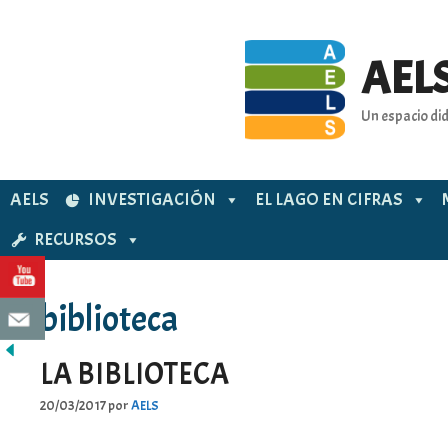
Saltar
al
contenido
AELS
Un espacio did
AELS
INVESTIGACIÓN
EL LAGO EN CIFRAS
RECURSOS
biblioteca
LA BIBLIOTECA
20/03/2017
por
AELS