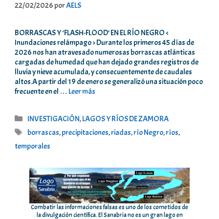
22/02/2026
por
AELS
BORRASCAS Y ‘FLASH-FLOOD’ EN EL RÍO NEGRO <
Inundaciones relámpago > Durante los primeros 45 días de
2026 nos han atravesado numerosas borrascas atlánticas
cargadas de humedad que han dejado grandes registros de
lluvia y nieve acumulada, y consecuentemente de caudales
altos.A partir del 19 de enero se generalizó una situación poco
frecuente en el …
Leer más
Categorías
INVESTIGACIÓN
,
LAGOS Y RÍOS DE ZAMORA
Etiquetas
borrascas
,
precipitaciones
,
riadas
,
río Negro
,
ríos
,
temporales
Combatir las informaciones falsas es uno de los cometidos de
la divulgación científica. El Sanabria no es un gran lago en