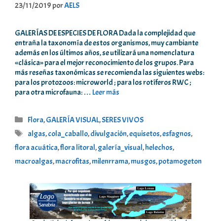
23/11/2019
por
AELS
GALERÍAS DE ESPECIES DE FLORA Dada la complejidad que
entraña la taxonomía de estos organismos, muy cambiante
además en los últimos años, se utilizará una nomenclatura
«clásica» para el mejor reconocimiento de los grupos. Para
más reseñas taxonómicas se recomienda las siguientes webs:
para los protozoos: microworld ; para los rotíferos RWC ;
para otra microfauna: …
Leer más
Categorías
Flora
,
GALERÍA VISUAL
,
SERES VIVOS
Etiquetas
algas
,
cola_caballo
,
divulgación
,
equisetos
,
esfagnos
,
flora acuática
,
flora litoral
,
galería_visual
,
helechos
,
macroalgas
,
macrofitas
,
milenrrama
,
musgos
,
potamogeton