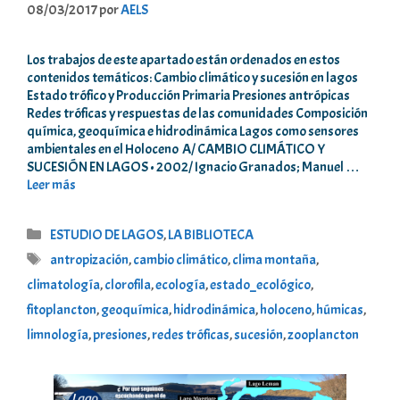
08/03/2017
por
AELS
Los trabajos de este apartado están ordenados en estos
contenidos temáticos: Cambio climático y sucesión en lagos
Estado trófico y Producción Primaria Presiones antrópicas
Redes tróficas y respuestas de las comunidades Composición
química, geoquímica e hidrodinámica Lagos como sensores
ambientales en el Holoceno A/ CAMBIO CLIMÁTICO Y
SUCESIÓN EN LAGOS • 2002/ Ignacio Granados; Manuel …
Leer más
Categorías
ESTUDIO DE LAGOS
,
LA BIBLIOTECA
Etiquetas
antropización
,
cambio climático
,
clima montaña
,
climatología
,
clorofila
,
ecología
,
estado_ecológico
,
fitoplancton
,
geoquímica
,
hidrodinámica
,
holoceno
,
húmicas
,
limnología
,
presiones
,
redes tróficas
,
sucesión
,
zooplancton