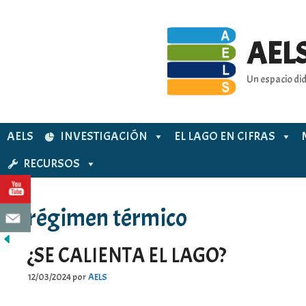
Saltar
al
contenido
AELS
Un espacio did
AELS
INVESTIGACIÓN
EL LAGO EN CIFRAS
RECURSOS
régimen térmico
¿SE CALIENTA EL LAGO?
12/03/2024
por
AELS