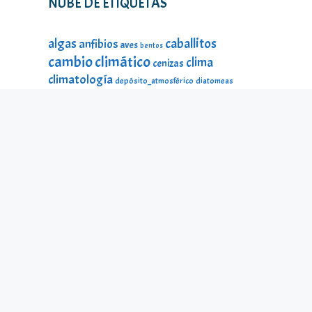
NUBE DE ETIQUETAS
caballitos
algas
anfibios
aves
bentos
cambio climático
clima
cenizas
climatología
depósito_atmosférico
diatomeas
divulgación
DMA
ecología
estado_ecológico
fauna
fauna
estado_ecológico
fauna_litoral
fitoplancton
flora
litoral
galería_visual
incendios
historia
impacto
lagos
lago Sanabria
lago de Sanabria
limnología
lagunas
macroinvertebrados
mamíferos
material_didáctico
microalgas
odonatos
microinvertebrados
montañas
ninfas
peces
protección ambiental
reptiles
seres
temperatura
microscópicos
Sierra Segundera
turberas