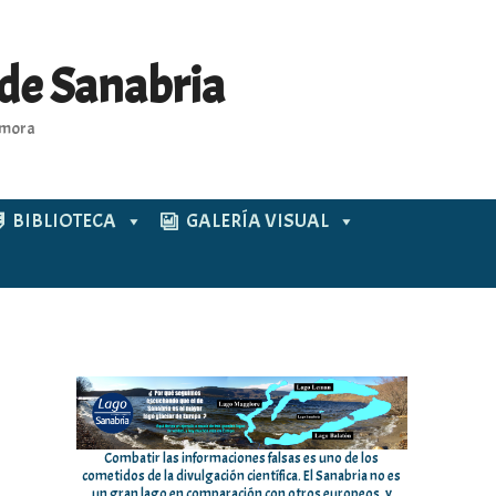
 de Sanabria
Zamora
BIBLIOTECA
GALERÍA VISUAL
Combatir las informaciones falsas es uno de los
cometidos de la divulgación científica. El Sanabria no es
un gran lago en comparación con otros europeos, y