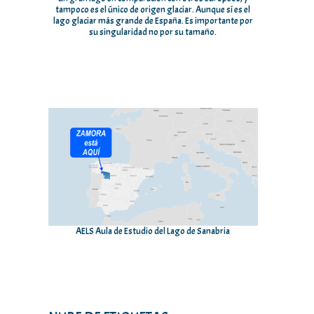
tampoco es el único de origen glaciar. Aunque sí es el
lago glaciar más grande de España. Es importante por
su singularidad no por su tamaño.
AELS Aula de Estudio del Lago de Sanabria