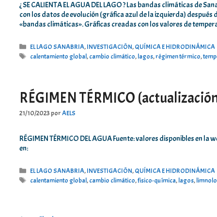
¿ SE CALIENTA EL AGUA DEL LAGO ? Las bandas climáticas de Sanab
con los datos de evolución (gráfica azul de la izquierda) después 
«bandas climáticas». Gráficas creadas con los valores de tempe
Categorías
EL LAGO SANABRIA
,
INVESTIGACIÓN
,
QUÍMICA E HIDRODINÁMICA
Etiquetas
calentamiento global
,
cambio climático
,
lagos
,
régimen térmico
,
temp
RÉGIMEN TÉRMICO (actualizació
21/10/2023
por
AELS
RÉGIMEN TÉRMICO DEL AGUA Fuente: valores disponibles en la we
en:
Categorías
EL LAGO SANABRIA
,
INVESTIGACIÓN
,
QUÍMICA E HIDRODINÁMICA
Etiquetas
calentamiento global
,
cambio climático
,
fisico-química
,
lagos
,
limnol