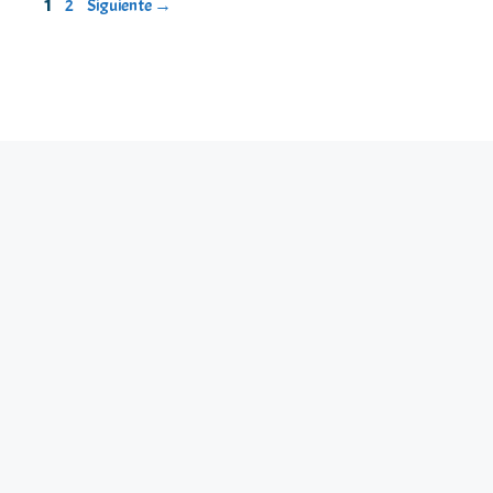
Página
Página
1
2
Siguiente
→