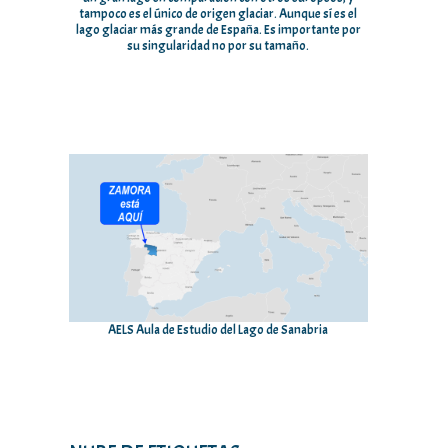
tampoco es el único de origen glaciar. Aunque sí es el
lago glaciar más grande de España. Es importante por
su singularidad no por su tamaño.
AELS Aula de Estudio del Lago de Sanabria