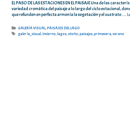
EL PASO DE LAS ESTACIONES EN EL PAISAJE Una de las característic
variedad cromática del paisaje a lo largo del ciclo estacional, 
que refunden en perfecta armonía la vegetación y el sustrato …
L
Categorías
GALERÍA VISUAL
,
PAISAJES DEL LAGO
Etiquetas
galería_visual
,
invierno
,
lagos
,
otoño
,
paisajes
,
primavera
,
verano