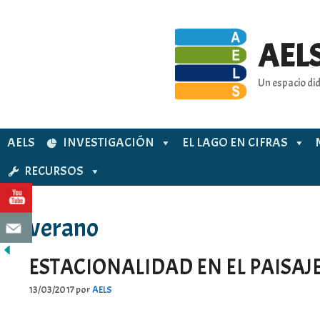
Saltar
al
contenido
AELS
Un espacio did
AELS
INVESTIGACIÓN
EL LAGO EN CIFRAS
RECURSOS
verano
ESTACIONALIDAD EN EL PAISAJ
13/03/2017
por
AELS