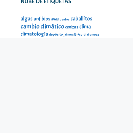
NUBE DE ETIQUETAS
caballitos
algas
anfibios
aves
bentos
cambio climático
clima
cenizas
climatología
depósito_atmosférico
diatomeas
divulgación
DMA
ecología
estado_ecológico
fauna
fauna
estado_ecológico
fauna_litoral
fitoplancton
flora
litoral
galería_visual
incendios
historia
impacto
lagos
lago Sanabria
lago de Sanabria
limnología
lagunas
macroinvertebrados
mamíferos
material_didáctico
microalgas
odonatos
microinvertebrados
montañas
ninfas
peces
protección ambiental
reptiles
seres
temperatura
microscópicos
Sierra Segundera
turberas