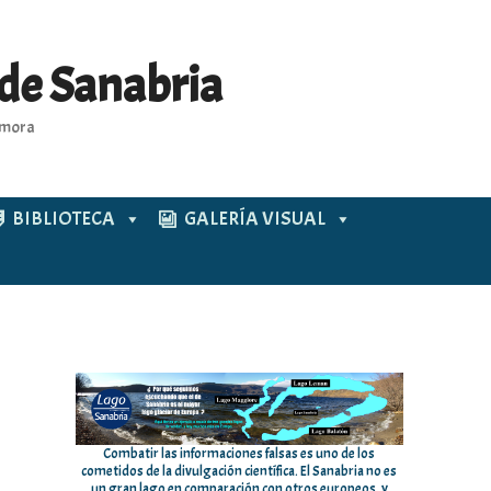
 de Sanabria
Zamora
BIBLIOTECA
GALERÍA VISUAL
Combatir las informaciones falsas es uno de los
cometidos de la divulgación científica. El Sanabria no es
un gran lago en comparación con otros europeos, y