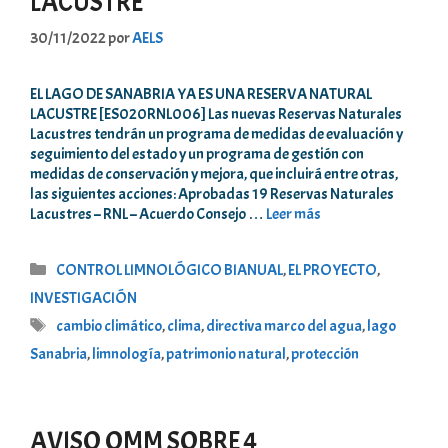
LACUSTRE
30/11/2022
por
AELS
EL LAGO DE SANABRIA YA ES UNA RESERVA NATURAL
LACUSTRE [ES020RNL006] Las nuevas Reservas Naturales
Lacustres tendrán un programa de medidas de evaluación y
seguimiento del estado y un programa de gestión con
medidas de conservación y mejora, que incluirá entre otras,
las siguientes acciones: Aprobadas 19 Reservas Naturales
Lacustres – RNL – Acuerdo Consejo …
Leer más
Categorías
CONTROL LIMNOLÓGICO BIANUAL
,
EL PROYECTO
,
INVESTIGACIÓN
Etiquetas
cambio climático
,
clima
,
directiva marco del agua
,
lago
Sanabria
,
limnología
,
patrimonio natural
,
protección
AVISO OMM SOBRE 4